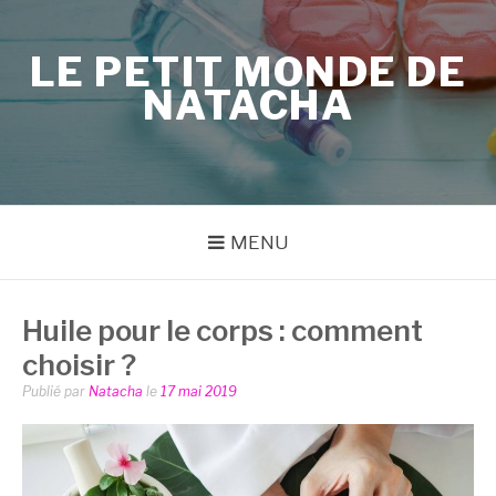
Aller
au
LE PETIT MONDE DE
contenu
NATACHA
MENU
Huile pour le corps : comment
choisir ?
Publié par
Natacha
le
17 mai 2019