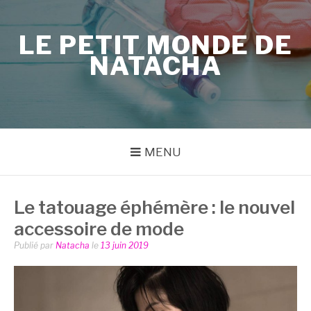
Aller
au
LE PETIT MONDE DE
contenu
NATACHA
MENU
Le tatouage éphémère : le nouvel
accessoire de mode
Publié par
Natacha
le
13 juin 2019