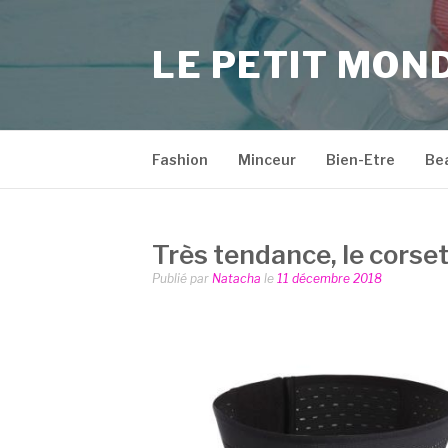
Aller
au
LE PETIT MON
contenu
Fashion
Minceur
Bien-Etre
Be
Très tendance, le corse
Publié par
Natacha
le
11 décembre 2018