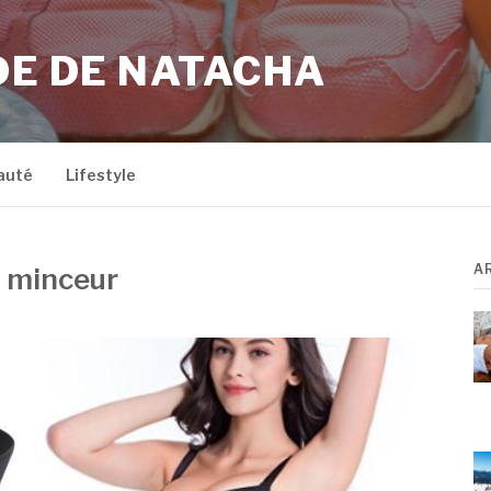
DE DE NATACHA
auté
Lifestyle
A
t minceur