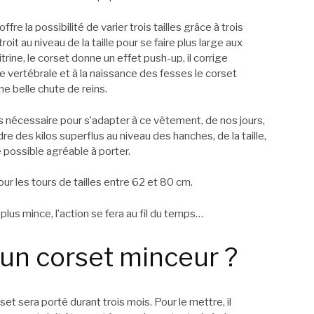
fre la possibilité de varier trois tailles grâce à trois
it au niveau de la taille pour se faire plus large aux
rine, le corset donne un effet push-up, il corrige
e vertébrale et à la naissance des fesses le corset
e belle chute de reins.
 nécessaire pour s’adapter à ce vêtement, de nos jours,
rdre des kilos superflus au niveau des hanches, de la taille,
e possible agréable à porter.
our les tours de tailles entre 62 et 80 cm.
 plus mince, l’action se fera au fil du temps…
un corset minceur ?
rset sera porté durant trois mois. Pour le mettre, il