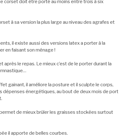
 corset doit être porté au moins entre trois à six
orset à sa version la plus large au niveau des agrafes et
s, il existe aussi des versions latex a porter à la
ter en faisant son ménage !
t après le repas. Le mieux c’est de le porter durant la
gymnastique…
et gainant, il améliore la posture et il sculpte le corps,
les dépenses énergétiques, au bout de deux mois de port
t.
 permet de mieux brûler les graisses stockées surtout
ée il apporte de belles courbes.