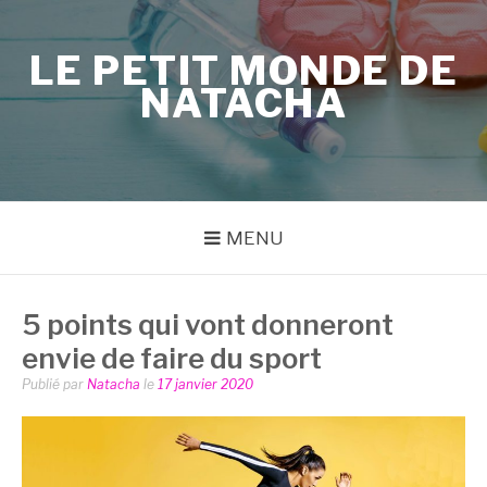
Aller
au
LE PETIT MONDE DE
contenu
NATACHA
MENU
5 points qui vont donneront
envie de faire du sport
Publié par
Natacha
le
17 janvier 2020