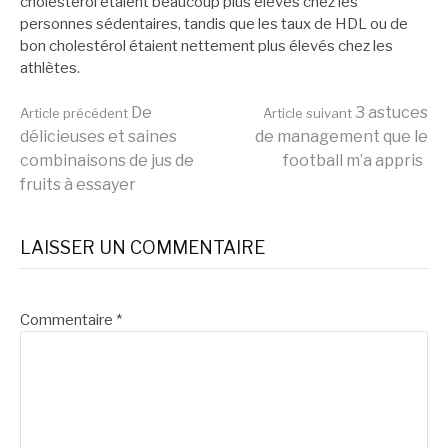
cholestérol étaient beaucoup plus élevés chez les
personnes sédentaires, tandis que les taux de HDL ou de
bon cholestérol étaient nettement plus élevés chez les
athlètes.
Lire
De
3 astuces
Article précédent
Article suivant
délicieuses et saines
de management que le
combinaisons de jus de
football m’a appris
la
fruits à essayer
suite
LAISSER UN COMMENTAIRE
Commentaire
*