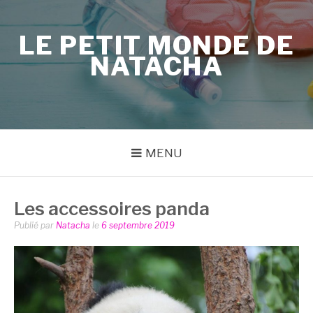
Aller
au
LE PETIT MONDE DE
contenu
NATACHA
MENU
Les accessoires panda
Publié par
Natacha
le
6 septembre 2019